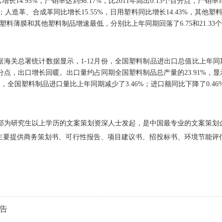
14.95%，产销率达到98.17%，比2011年高出0.13个百分点，
13%；人造革、合成革同比增长15.55%，日用塑料同比增长14.43%，其
塑料薄膜和其他塑料制品增速最低，分别比上年同期回落了6.75和21.33
关总署统计数据显示，1-12月份，全国塑料制品进出口总值比上年同期增长
6.65个百分点，出口增长回暖。出口量约占同期全国塑料制品总产量的23.91
，全国塑料制品进口量比上年同期减少了3.46%；进口额同比下降了0.46
，由一群全部为研究生以上学历的文案策划资深人士发起，是中国最专业的文案
主要提供商务策划书、可行性报告、项目建议书、招投标书、环境节能评
告